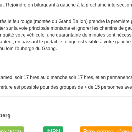
t. Rejoindre en bifurquant à gauche à la prochaine intersection,
.
rès le feu rouge (montée du Grand Ballon) prendre la première pe
er sur la voie principale montante et ignorer les chemins de gauc
r quitté votre véhicule, une quarantaine de minutes sont nécessa
hauteur, en passant le portail le refuge est visible à votre gauc
au loin l'auberge du Gsang.
amedi soir 17 hres au dimanche soir 17 hres, et en permanence 
verture est possible pour des groupes de + de 15 personnes ave
sberg
ura 2000
INPN
Parc naturel régio