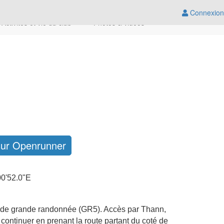
Connexion
Activités et vie du club
Photos & vidéos
sur Openrunner
0'52.0"E
er de grande randonnée (GR5). Accès par Thann,
 continuer en prenant la route partant du coté de