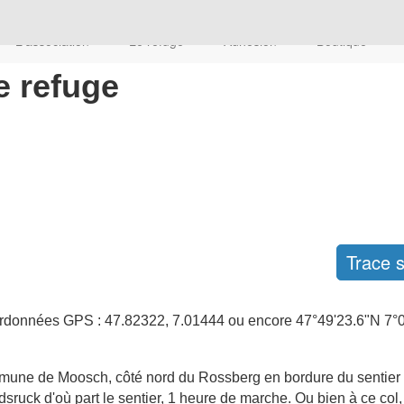
L'association
Le refuge
Adhésion
Boutique
e refuge
Trace 
données GPS : 47.82322, 7.01444 ou encore 47°49'23.6"N 7°0
a commune de Moosch, côté nord du Rossberg en bordure du senti
dsruck d'où part le sentier, 1 heure de marche. Ou bien à ce col,