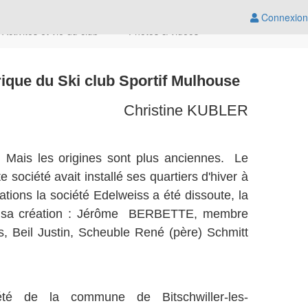
Connexion
Activités et vie du club
Photos & vidéos
rique du Ski club Sportif M
ulhouse
Christine KUBLER
. Mais les origines sont plus anciennes. Le
 société avait installé ses quartiers d'hiver à
tions la société Edelweiss a été dissoute, la
 de sa création : Jérôme BERBETTE, membre
, Beil Justin, Scheuble René (père) Schmitt
été de la commune de Bitschwiller-les-