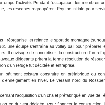
rrompu l'activité. Pendant l'occupation, les membres o
e, les rescapés regroupèrent l'équipe initiale pour serv
ons : réorganise et relance le sport de montagne (surtou
1 une équipe s'entraîne au volley-ball pour préparer le c
s. Il envisage de concrétiser la construction d'un ref
eaux dirigeants prirent la ferme résolution de résoudre 
ion d'un refuge fut décidée et entreprise.
un bâtiment existant construire en préfabriqué ou cons
tat d'enneigement en hiver. Le versant nord du Rossbe
nant l'acquisition d'un chalet préfabriqué en vue de l'ér
ction en dur est décidée. Pour financer la construction