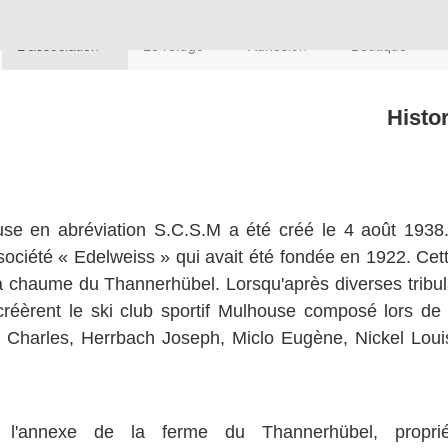
L'association
Le refuge
Adhésion
Boutique
Histo
ouse en abréviation S.C.S.M a été créé le 4 août 1938
société « Edelweiss » qui avait été fondée en 1922. Cette
la chaume du Thannerhübel. Lorsqu'après diverses tribula
 créèrent le ski club sportif Mulhouse composé lors
 Charles, Herrbach Joseph, Miclo Eugène, Nickel Louis
e l'annexe de la ferme du Thannerhübel, propri