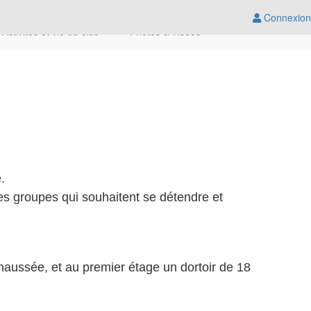
Connexion
Activités et vie du club
Photos & vidéos
.
es groupes qui souhaitent se détendre et
chaussée, et au premier étage un dortoir de 18